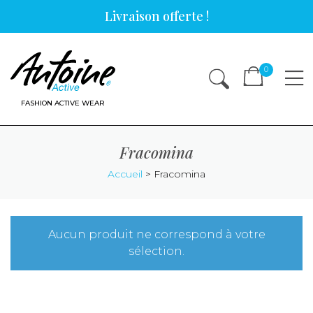
Skip
Livraison offerte !
to
content
0
FASHION ACTIVE WEAR
Fracomina
Accueil
>
Fracomina
Aucun produit ne correspond à votre
sélection.