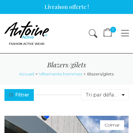
Skip
Livraison offerte !
to
content
0
FASHION ACTIVE WEAR
Blazers/gilets
Accueil
>
Vêtements hommes
>
Blazers/gilets
Filtrer
Tri par défaut
Colmar